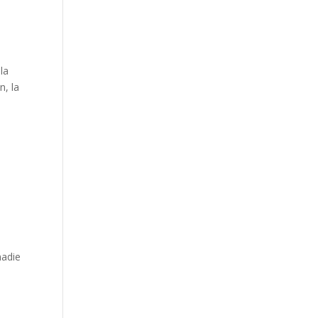
la
n, la
nadie