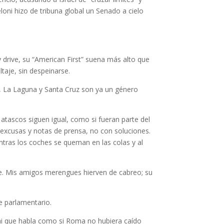
oni hizo de tribuna global un Senado a cielo
 drive, su “American First” suena más alto que
taje, sin despeinarse.
va, La Laguna y Santa Cruz son ya un género
 atascos siguen igual, como si fueran parte del
n excusas y notas de prensa, no con soluciones.
ntras los coches se queman en las colas y al
ce. Mis amigos merengues hierven de cabreo; su
e parlamentario.
ni que habla como si Roma no hubiera caído