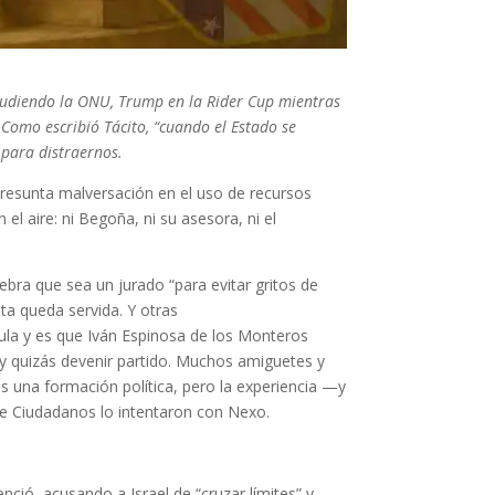
cudiendo la ONU, Trump en la Rider Cup mientras
 Como escribió Tácito, “cuando el Estado se
 para distraernos.
resunta malversación en el uso de recursos
 el aire: ni Begoña, ni su asesora, ni el
ebra que sea un jurado “para evitar gritos de
nta queda servida. Y otras
ula y es que Iván Espinosa de los Monteros
 y quizás devenir partido. Muchos amiguetes y
es una formación política, pero la experiencia —y
e Ciudadanos lo intentaron con Nexo.
ió, acusando a Israel de “cruzar límites” y