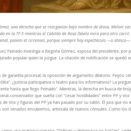
ómez, una derecha que se reorganiza bajo nombre de diosa, Meloni sa
ada en la TF-5 mientras el Cabildo de Rosa Dávila mira para otro carril.
Juvenal, panem et circenses, porque siempre hay espectáculo —o atasco—
uez Peinado investiga a Begoña Gómez, esposa del presidente, por p
n jurado popular quien la juzgue. La citación de notificación se quedó en
e garantía procesal; la oposición de argumento dilatorio. Feijóo cel
ólita”. ¿Justicia participativa o teatro para los informativos? La pregu
nte hasta que llego Peinado”. Mientras, la derecha en busca de brúj
iberal-conservador que sueña con “cesar hostilidades” entre PP y Vox
s de Vox y figuras del PP ya han pasado por su salón. Él jura que no 
s son senados encubiertos, antesala de nuevos cónsules. Como los d
 como una matrona romana: “Diálogo y diplomacia no bastan”, sentenc