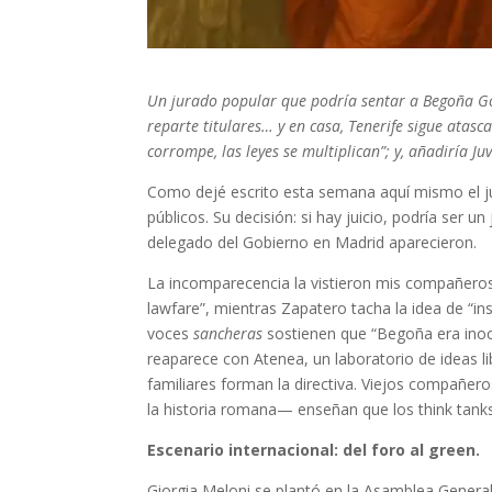
Un jurado popular que podría sentar a Begoña G
reparte titulares… y en casa, Tenerife sigue atasc
corrompe, las leyes se multiplican”; y, añadiría 
Como dejé escrito esta semana aquí mismo el j
públicos. Su decisión: si hay juicio, podría ser u
delegado del Gobierno en Madrid aparecieron.
La incomparecencia la vistieron mis compañeros d
lawfare”, mientras Zapatero tacha la idea de “ins
voces
sancheras
sostienen que “Begoña era inoce
reaparece con Atenea, un laboratorio de ideas l
familiares forman la directiva. Viejos compañero
la historia romana— enseñan que los think tank
Escenario internacional: del foro al green.
Giorgia Meloni se plantó en la Asamblea General