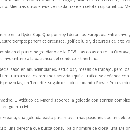
ismo. Mientras otros envuelven cada frase en celofán diplomático, Mel
mp en la Ryder Cup. Que por hoy lideran los Europeos. Entre drive y
estro tiempo: panem et circenses, golf de lujo y discursos de alto vol
cambia en el punto negro diario de la TF-5. Las colas entre La Orota
 involuntario a la paciencia del conductor tinerfeño.
pecializado en anunciar planes, estudios y mesas de trabajo, pero los
sultum ultimum de los romanos serviría aquí: el tráfico se defiende co
ir provincias; en Tenerife, seguimos coleccionando Power Points mie
.
Madrid. El Atlético de Madrid saborea la goleada con sonrisa cómpli
en guerra civil.
en España, una goleada basta para mover más pasiones que un debat
culo, una derecha que busca cónsul bajo nombre de diosa, una Melo