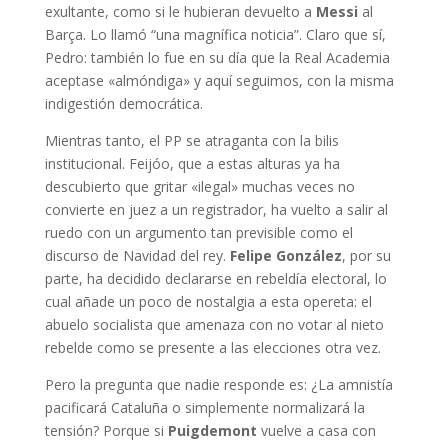
exultante, como si le hubieran devuelto a
Messi
al
Barça. Lo llamó “una magnífica noticia”. Claro que sí,
Pedro: también lo fue en su día que la Real Academia
aceptase «almóndiga» y aquí seguimos, con la misma
indigestión democrática.
Mientras tanto, el PP se atraganta con la bilis
institucional. Feijóo, que a estas alturas ya ha
descubierto que gritar «ilegal» muchas veces no
convierte en juez a un registrador, ha vuelto a salir al
ruedo con un argumento tan previsible como el
discurso de Navidad del rey.
Felipe González
, por su
parte, ha decidido declararse en rebeldía electoral, lo
cual añade un poco de nostalgia a esta opereta: el
abuelo socialista que amenaza con no votar al nieto
rebelde como se presente a las elecciones otra vez.
Pero la pregunta que nadie responde es: ¿La amnistía
pacificará Cataluña o simplemente normalizará la
tensión? Porque si
Puigdemont
vuelve a casa con