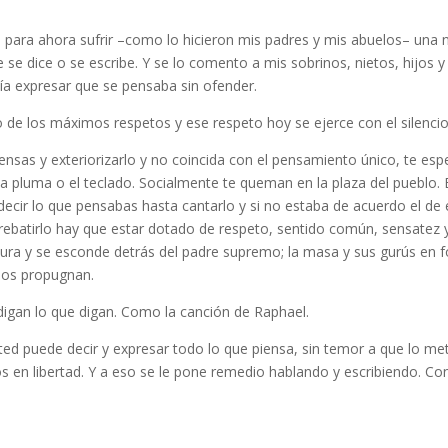
ra para ahora sufrir –como lo hicieron mis padres y mis abuelos– una
 se dice o se escribe. Y se lo comento a mis sobrinos, nietos, hijos 
ía expresar que se pensaba sin ofender.
 de los máximos respetos y ese respeto hoy se ejerce con el silencio, 
ensas y exteriorizarlo y no coincida con el pensamiento único, te es
 la pluma o el teclado. Socialmente te queman en la plaza del pueblo.
decir lo que pensabas hasta cantarlo y si no estaba de acuerdo el de e
a rebatirlo hay que estar dotado de respeto, sentido común, sensatez
nsura y se esconde detrás del padre supremo; la masa y sus gurús en 
llos propugnan.
 digan lo que digan. Como la canción de Raphael.
ted puede decir y expresar todo lo que piensa, sin temor a que lo met
 en libertad. Y a eso se le pone remedio hablando y escribiendo. Co