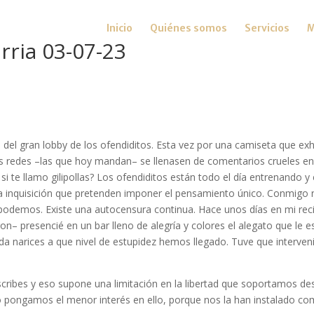
Inicio
Quiénes somos
Servicios
M
rria 03-07-23
el gran lobby de los ofendiditos. Esta vez por una camiseta que exh
las redes –las que hoy mandan– se llenasen de comentarios crueles en
 si te llamo gilipollas? Los ofendiditos están todo el día entrenando 
eva inquisición que pretenden imponer el pensamiento único. Conmigo
odemos. Existe una autocensura continua. Hace unos días en mi reci
on– presencié en un bar lleno de alegría y colores el alegato que le 
a narices a que nivel de estupidez hemos llegado. Tuve que intervenir
escribes y eso supone una limitación en la libertad que soportamos 
pongamos el menor interés en ello, porque nos la han instalado co