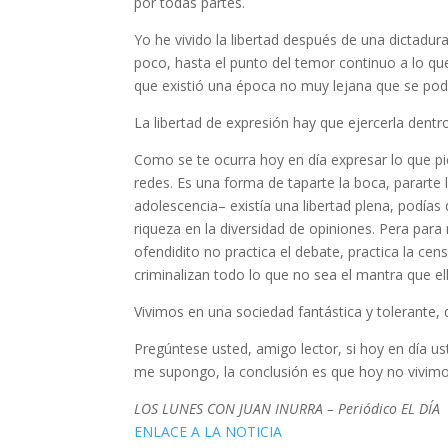
por todas partes.
Yo he vivido la libertad después de una dictadu
poco, hasta el punto del temor continuo a lo que
que existió una época no muy lejana que se pod
La libertad de expresión hay que ejercerla dentro
Como se te ocurra hoy en día expresar lo que pi
redes. Es una forma de taparte la boca, pararte
adolescencia– existía una libertad plena, podías 
riqueza en la diversidad de opiniones. Pera par
ofendidito no practica el debate, practica la ce
criminalizan todo lo que no sea el mantra que e
Vivimos en una sociedad fantástica y tolerante,
Pregúntese usted, amigo lector, si hoy en día us
me supongo, la conclusión es que hoy no vivimos
LOS LUNES CON JUAN INURRA – Periódico EL DÍA
ENLACE A LA NOTICIA