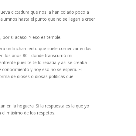
 nueva dictadura que nos la han colado poco a
y alumnos hasta el punto que no se llegan a creer
por si acaso. Y eso es terrible.
pera un linchamiento que suele comenzar en las
 En los años 80 –donde transcurrió mi
nfrente pues te te lo rebatía y asi se creaba
 y conocimiento y hoy eso no se espera. El
forma de dioses o diosas políticas que
an en la hoguera. Si la respuesta es la que yo
n el máximo de los respetos.