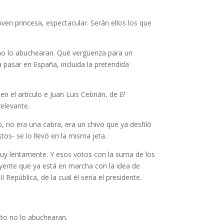
ven princesa, espectacular. Serán ellos los que
to no lo abuchearan. Qué vergüenza para un
a pasar en España, incluida la pretendida
n el artículo e Juan Luis Cebrián, de
El
relevante.
rto, no era una cabra, era un chivo que ya desfiló
tos- se lo llevó en la misma jeta.
o muy lentamente. Y esos votos con la suma de los
yente que ya está en marcha con la idea de
República, de la cual él sería el presidente.
acto no lo abuchearan.