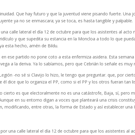
nuidad. Que hay futuro y que la juventud viene pisando fuerte. Una jo
tuyente ya no se enmascara; ya se toca, es hasta tangible y palpable.
 una calle lateral el día 12 de octubre para que los asistentes al ac
l ridículo y que supedita su estancia en la Moncloa a todo lo que pued
ya esta hecho, amén de Bildu.
en ese partido no pone coto a esta enfermiza asidera. Esta semana e
vega a la deriva. Ya lo sabíamos, pero que Cebrián lo señale es muy 
a Legión -no sé si Clavijo lo hizo, le tengo que preguntar. que, por cie
él dice que lo organiza el PP, como si el PP y los otros fueran tan lis
o lo cierto es que electoralmente no es una catástrofe, Baja, sí, per
Aunque en su entorno digan a voces que planteará una crisis constitu
 modificando, entre otras, la forma de Estado y así establecer una III 
por una calle lateral el día 12 de octubre para que los asistentes al 