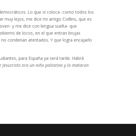
s democráticos. Lo que sí coloca -como todos los
 muy lejos, me dice mi amigo Coillins, que es
oven- y me dice con lengua suelta- que
obierno de locos, en el que entran brujas
n y no condenan atentados. Y que logra encajarlo
udiantes, para España ya será tarde. Habrá
 Jesucristo era un niño palestino y lo mataron