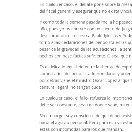
En cualquier caso, el debate pone sobre la mesa 
del fiscal general y asegurar que no exista vincu
Y como toda la semana pasada me la he pasado 
año, pues yo os aburriré con un cuento de Juzg
desestimó otro recurso a Pablo Iglesias y Pode
torno a las declaraciones del periodista en las
pesar de la gravedad de las acusaciones, la sen
hechos con base fáctica suficiente. O sea, que no
Es el delicado equilibrio entre la libertad de e
comentarios del periodista fueron duros y polé
por detrás viene el ministro Oscar Lòpez al qu
censura llegará, no tengan duda.
En cualquier caso, el fallo refuerza la importanci
debe ser constante, sean de donde sean, miren ah
Sin embargo, soy consciente de que deben existir
hacia el agravio personal. Pero para eso ya est
estas son incómodas para los que mandan.