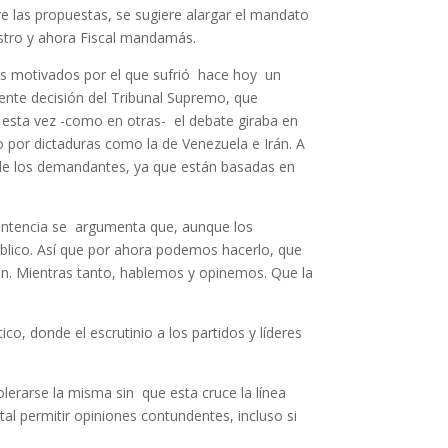
re las propuestas, se sugiere alargar el mandato
nistro y ahora Fiscal mandamás.
es motivados por el que sufrió hace hoy un
ente decisión del Tribunal Supremo, que
 esta vez -como en otras- el debate giraba en
o por dictaduras como la de Venezuela e Irán. A
r de los demandantes, ya que están basadas en
a Sentencia se argumenta que, aunque los
úblico. Así que por ahora podemos hacerlo, que
ón. Mientras tanto, hablemos y opinemos. Que la
ico, donde el escrutinio a los partidos y líderes
olerarse la misma sin que esta cruce la línea
al permitir opiniones contundentes, incluso si