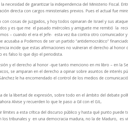
la necesidad de garantizar la independencia del Ministerio Fiscal. Ent
lación directa con cargos ministeriales previos. Pues el actual fue mi
con cosas de juzgados, y hoy todos opinaran de Israel y sus ataqu
ados y es que me el pasado miércoles y amiguete me remitió la reci
mos – cuando el era el Jefe- esta vez iba contra otro comunicador y
 que acusaba a Podemos de ser un partido “antidemocrático” financiad
tencia incide que estas afirmaciones no vulneran el derecho al hono
 es falso lo que dijo el periodista.
xpresión y el derecho al honor -que tanto menciono en mi libro – en l
micos, se amparan en el derecho a opinar sobre asuntos de interés p
e Sánchez le ha encomendado el control de los medios de comunicaci
a de la libertad de expresión, sobre todo en el ámbito del debate polít
ora Alvise y recuerden lo que le paso a Gil con el GIL.
 límites a esta crítica del discurso público y hasta qué punto puede t
án los tribunales y en una democracia madura, no la de Maduro, es vit