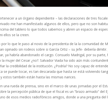
rtenecer a un órgano dependiente – las declaraciones de tres fiscale
rivado me han manifestado algunos de ellos, pero que no son habitual
encima del tablero lo que todos sabemos y abren un espacio de esper
 ellos se la creen.
r lo que le paso al novio de la presidenta de la la comunidad de Ma
an opinado sin rodeos sobre si García Ortiz – su Jefe- debería dimitir
lugar, ya habría abandonado el cargo. Consuelo Madrigal, por su parte
o la mujer del Cesar ¿no?. Salvador Viada ha sido aún más contundente
ar la credibilidad de la institución. ¿Podría? No soy capaz de enten
hasta se puede tocar, es tan descarada que hasta se está volviendo tan
a y estos también están hasta las mismas narices.
 en una rueda de prensa, sino en el marco de unas jornadas por el E
sobre la percepción pública de que el fiscal es un “brazo armado” del 
 uno de esos medios radiofónicos amigos, donde a una pregunta del l