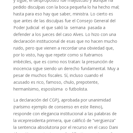
y sigue, el despropósito fue mayúsculo y aunque ha
pedido disculpas con la boca pequeña lo ha hecho mal;
hasta para eso hay que saber, ministra. Lo cierto es
que antes de las disculpas fue el Consejo General del
Poder Judicial el que salió la semana pasada a
defender a los jueces del caso Alves. Lo hizo con una
declaración institucional de esas que no hacen mucho
ruido, pero que vienen a recordar una obviedad que,
por lo visto, hay que repetir como si fuéramos
imbéciles, que es como nos tratan: la presunción de
inocencia sigue siendo un derecho fundamental. Muy a
pesar de muchos fiscales. Sí, incluso cuando el
acusado es rico, famoso, chulo, prepotente,
hermanísimo, esposísima o futbolista.
La declaración del CGPJ, aprobada por unanimidad
(rarísimo ejemplo de consenso en este Reino),
responde con elegancia institucional a las palabras de
la vicepresidenta primera, que calificó de “vergüenza”
la sentencia absolutoria por el recurso en el caso Dani