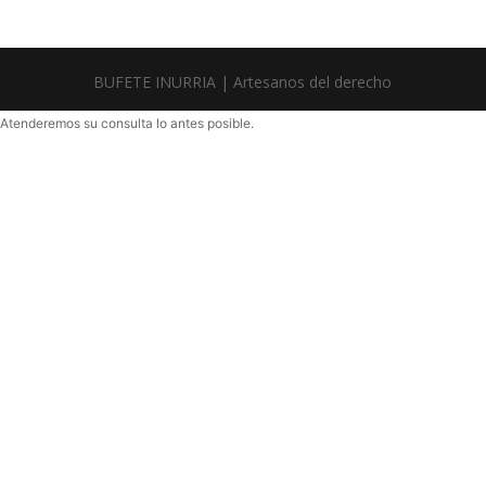
BUFETE INURRIA | Artesanos del derecho
Atenderemos su consulta lo antes posible.