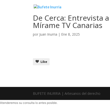
De Cerca: Entrevista a
Mírame TV Canarias
por
Juan Inurria
|
Ene 8, 2025
Like
BUFETE INURRIA | Artesanos del derecho
Atenderemos su consulta lo antes posible.